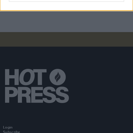
Craggaunowen
Login
Subscribe